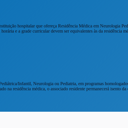
nstituição hospitalar que ofereça Residência Médica em Neurologia Pedi
 horária e a grade curricular devem ser equivalentes às da residênci
Pediátrica/Infantil, Neurologia ou Pediatria, em programas homolog
 na residência médica, o associado residente permanecerá isento da c