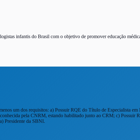
ogistas infantis do Brasil com o objetivo de promover educação médica 
menos um dos requisitos: a) Possuir RQE do Título de Especialista em 
 reconhecida pela CNRM, estando habilitado junto ao CRM; c) Possuir
(a) Presidente da SBNI.