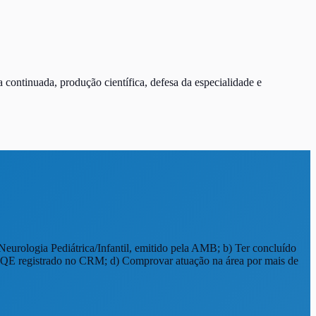
continuada, produção científica, defesa da especialidade e
Neurologia Pediátrica/Infantil, emitido pela AMB; b) Ter concluído
 RQE registrado no CRM; d) Comprovar atuação na área por mais de