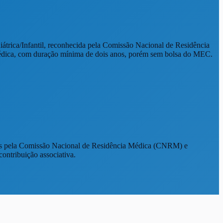
átrica/Infantil, reconhecida pela Comissão Nacional de Residência
a médica, com duração mínima de dois anos, porém sem bolsa do MEC.
ados pela Comissão Nacional de Residência Médica (CNRM) e
ontribuição associativa.