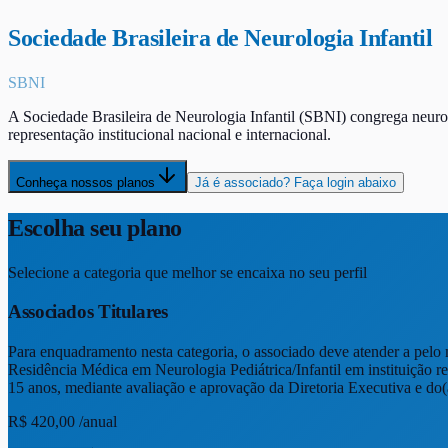
Sociedade Brasileira de Neurologia Infantil
SBNI
A Sociedade Brasileira de Neurologia Infantil (SBNI) congrega neurol
representação institucional nacional e internacional.
Conheça nossos planos
Já é associado? Faça login abaixo
Escolha seu plano
Selecione a categoria que melhor se encaixa no seu perfil
Associados Titulares
Para enquadramento nesta categoria, o associado deve atender a pelo 
Residência Médica em Neurologia Pediátrica/Infantil em instituição
15 anos, mediante avaliação e aprovação da Diretoria Executiva e do
R$ 420,00
/
anual