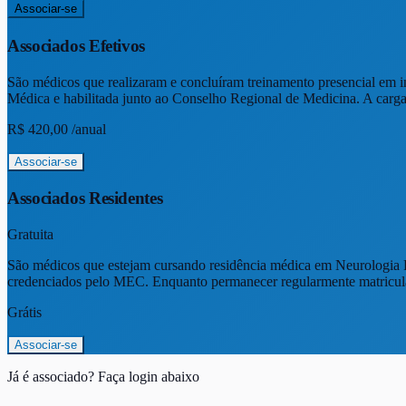
Associar-se
Associados Efetivos
São médicos que realizaram e concluíram treinamento presencial em i
Médica e habilitada junto ao Conselho Regional de Medicina. A carga
R$ 420,00
/
anual
Associar-se
Associados Residentes
Gratuita
São médicos que estejam cursando residência médica em Neurologia 
credenciados pelo MEC. Enquanto permanecer regularmente matriculado
Grátis
Associar-se
Já é associado? Faça login abaixo